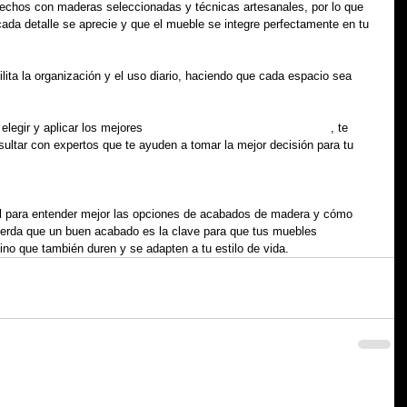
echos con maderas seleccionadas y técnicas artesanales, por lo que 
da detalle se aprecie y que el mueble se integre perfectamente en tu 
ita la organización y el uso diario, haciendo que cada espacio sea 
legir y aplicar los mejores 
acabados de madera para muebles
, te 
nsultar con expertos que te ayuden a tomar la mejor decisión para tu 
il para entender mejor las opciones de acabados de madera y cómo 
cuerda que un buen acabado es la clave para que tus muebles 
ino que también duren y se adapten a tu estilo de vida.