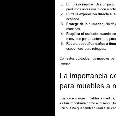
Limpieza regular
: Usa un paño 
productos abrasivos o con alcoh
Evita la exposición directa al s
acabado.
Protege de la humedad
: No dej
manchas.
Reaplica el acabado cuando se
renovarse para mantener su protec
Repara pequeños daños a tie
específicos para retoques.
Con estos cuidados, tus muebles per
tiempo.
La importancia d
para muebles a 
Cuando encargas muebles a medida, c
es tan importante como el diseño. Un
único, sino que también realza su car