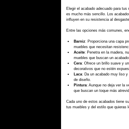
Elegir el acabado adecuado para tus
es mucho más sencillo. Los acabados 
influyen en su resistencia al desgast
Entre las opciones más comunes, en
Barniz
: Proporciona una capa pro
muebles que necesitan resistencia
Aceite
: Penetra en la madera, nu
muebles que buscan un acabado m
Cera
: Ofrece un brillo suave y 
decorativos que no estén expue
Laca
: Da un acabado muy liso y 
de diseño.
Pintura
: Aunque no deja ver la v
que buscan un toque más atrevid
Cada uno de estos acabados tiene sus
tus muebles y del estilo que quieras l