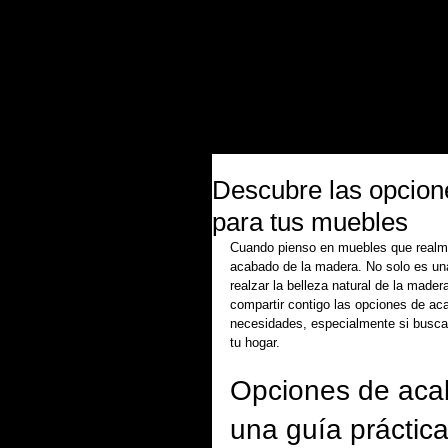
inicio
contract
producto
colecc
Descubre las opcion
para tus muebles
Cuando pienso en muebles que realme
acabado de la madera. No solo es una
realzar la belleza natural de la made
compartir contigo las opciones de ac
necesidades, especialmente si busca
tu hogar.
Opciones de aca
una guía práctic