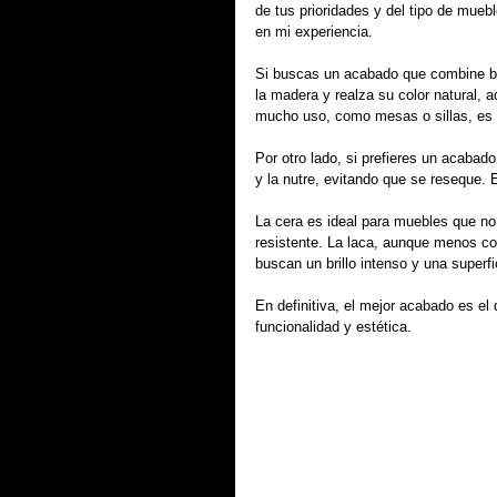
de tus prioridades y del tipo de mu
en mi experiencia.
Si buscas un acabado que combine bel
la madera y realza su color natural, 
mucho uso, como mesas o sillas, es 
Por otro lado, si prefieres un acabad
y la nutre, evitando que se reseque. 
La cera es ideal para muebles que no
resistente. La laca, aunque menos c
buscan un brillo intenso y una superfi
En definitiva, el mejor acabado es el
funcionalidad y estética.