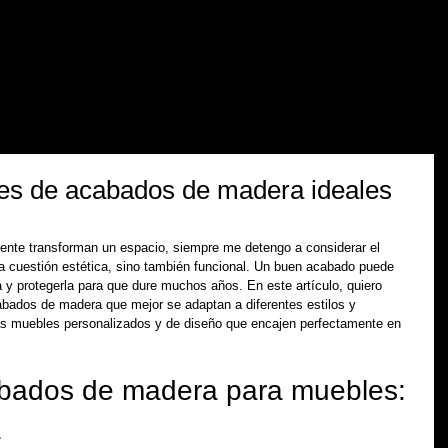
iones
empresa
contacto
área profesional
es de acabados de madera ideales
nte transforman un espacio, siempre me detengo a considerar el 
 cuestión estética, sino también funcional. Un buen acabado puede 
ra y protegerla para que dure muchos años. En este artículo, quiero 
abados de madera que mejor se adaptan a diferentes estilos y 
s muebles personalizados y de diseño que encajen perfectamente en 
bados de madera para muebles: 
a