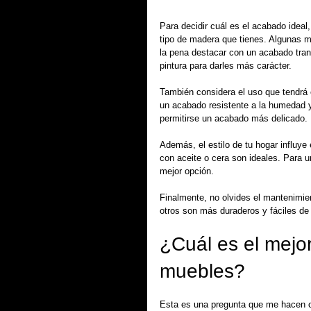
Para decidir cuál es el acabado ideal,
tipo de madera que tienes. Algunas m
la pena destacar con un acabado trans
pintura para darles más carácter.
También considera el uso que tendrá
un acabado resistente a la humedad y
permitirse un acabado más delicado.
Además, el estilo de tu hogar influye
con aceite o cera son ideales. Para u
mejor opción.
Finalmente, no olvides el mantenimie
otros son más duraderos y fáciles de 
¿Cuál es el mejo
muebles?
Esta es una pregunta que me hacen c