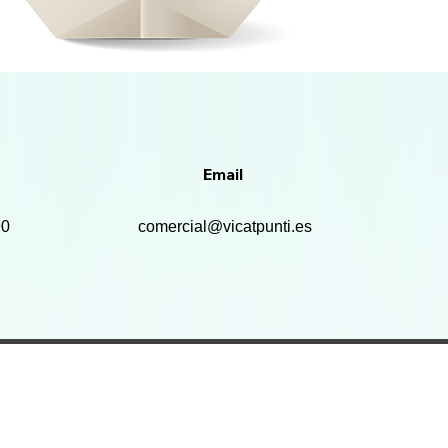
Email
90
comercial@vicatpunti.es