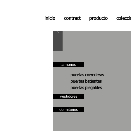
inicio
contract
producto
colecc
armarios
puertas correderas
puertas batientes
puertas plegables
vestidores
dormitorios