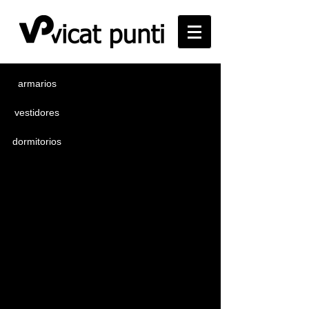
armarios
vestidores
dormitorios
cabezal tapizado
cabezal line
cabezal in
cabezal on
cabezal panel colgado
cabezal franja horizontal
cabezal repisa