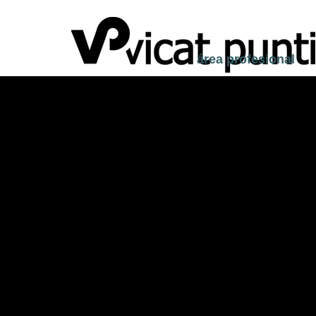
área
profesional