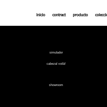
inicio
contract
producto
colecc
simulador
cabezal voilà!
programa cabezal Voilà!
showroom cabezal Voilà!
showroom