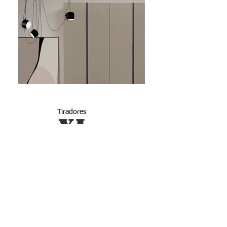
Tiradores
XL
by vicat punti
Nueva colección de tiradores
Explora nuestra nueva colección de
tiradores XL, perfectos para todos los
armarios. Sofisticación, funcionalidad y
elegancia se unen para transformar tus
muebles con estilo inigualable y
atemporal.