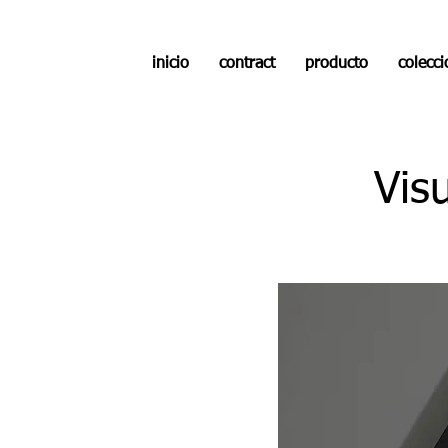
inicio
contract
producto
colecc
Visu