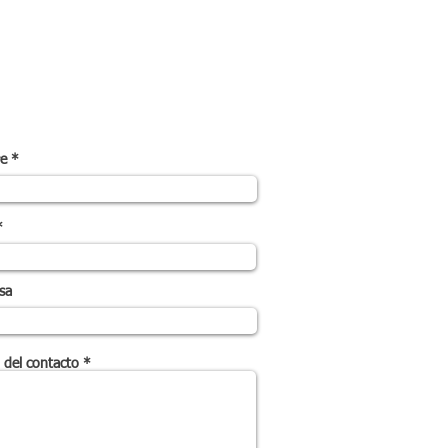
e
sa
 del contacto