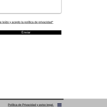
e leído y acepto la política de privacidad*
e leído y acepto las política de privacidad*
Enviar
Política de Privacidad y aviso legal.