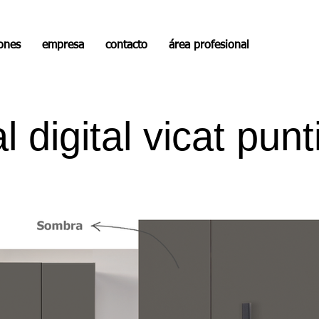
iones
empresa
contacto
área profesional
l digital vicat punt