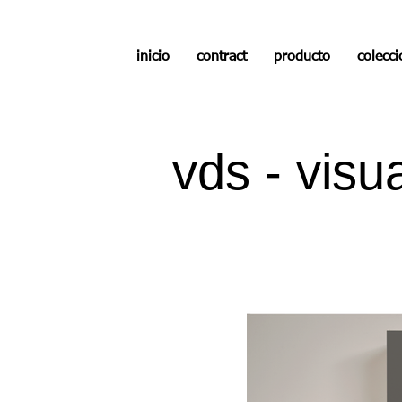
inicio
contract
producto
colecc
vds - visua