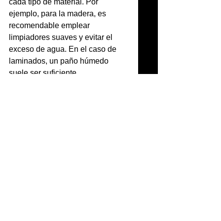
cada tipo de material. Por 
ejemplo, para la madera, es 
recomendable emplear 
limpiadores suaves y evitar el 
exceso de agua. En el caso de 
laminados, un paño húmedo 
suele ser suficiente.
Revisa periódicamente las 
bisagras, tiradores y otros 
herrajes para asegurarte de que 
estén en buen estado y 
ajustados. Si detectas algún daño 
o desgaste, es mejor repararlo a 
tiempo para evitar problemas 
mayores.
Finalmente, si decides cambiar la 
distribución o el uso de un 