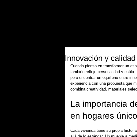
inicio
contract
producto
colecc
Innovación y calidad
Cuando pienso en transformar un espa
también refleje personalidad y estilo
pero encontrar un equilibrio entre inn
experiencia con una propuesta que m
combina creatividad, materiales sele
La importancia d
en hogares únic
Cada vivienda tiene su propia histor
allá de lo estándar. Un mueble a medi