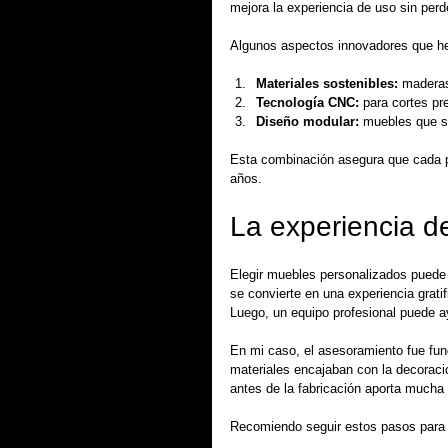
mejora la experiencia de uso sin perde
Algunos aspectos innovadores que he
Materiales sostenibles:
 maderas
Tecnología CNC:
 para cortes pr
Diseño modular:
 muebles que s
Esta combinación asegura que cada pi
años.
La experiencia d
Elegir muebles personalizados puede
se convierte en una experiencia gratif
Luego, un equipo profesional puede a
En mi caso, el asesoramiento fue fun
materiales encajaban con la decoració
antes de la fabricación aporta mucha
Recomiendo seguir estos pasos para