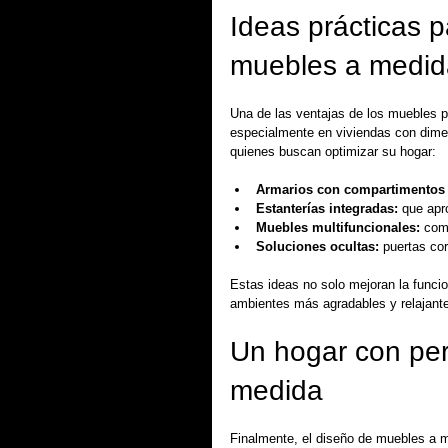
Ideas prácticas p
muebles a medid
Una de las ventajas de los muebles p
especialmente en viviendas con dimen
quienes buscan optimizar su hogar:
Armarios con compartimentos 
Estanterías integradas:
 que apr
Muebles multifuncionales:
 com
Soluciones ocultas:
 puertas co
Estas ideas no solo mejoran la funci
ambientes más agradables y relajant
Un hogar con per
medida
Finalmente, el diseño de muebles a me