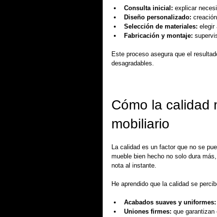
Consulta inicial:
 explicar neces
Diseño personalizado:
 creación
Selección de materiales:
 elegir
Fabricación y montaje:
 supervi
Este proceso asegura que el resultad
desagradables.
Cómo la calidad m
mobiliario
La calidad es un factor que no se p
mueble bien hecho no solo dura más, 
nota al instante.
He aprendido que la calidad se perci
Acabados suaves y uniformes:
Uniones firmes:
 que garantizan 