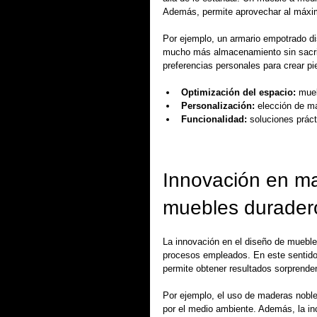
Además, permite aprovechar al máxim
Por ejemplo, un armario empotrado d
mucho más almacenamiento sin sacrifi
preferencias personales para crear pi
Optimización del espacio:
 mue
Personalización:
 elección de m
Funcionalidad:
 soluciones práct
Innovación en mat
muebles durader
La innovación en el diseño de muebles 
procesos empleados. En este sentido,
permite obtener resultados sorprende
Por ejemplo, el uso de maderas noble
por el medio ambiente. Además, la in