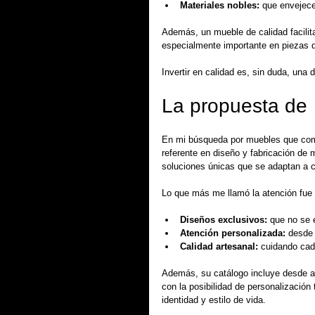
Materiales nobles:
 que envejece
Además, un mueble de calidad facilit
especialmente importante en piezas q
Invertir en calidad es, sin duda, una d
La propuesta de 
En mi búsqueda por muebles que comb
referente en diseño y fabricación de
soluciones únicas que se adaptan a ca
Lo que más me llamó la atención fue
Diseños exclusivos:
 que no se 
Atención personalizada:
 desde 
Calidad artesanal:
 cuidando cad
Además, su catálogo incluye desde ar
con la posibilidad de personalización 
identidad y estilo de vida.