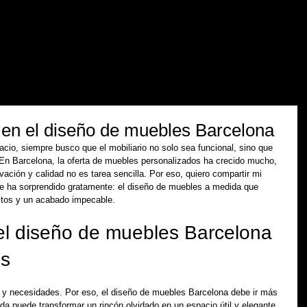
iones
empresa
contacto
área profesional
 en el diseño de muebles Barcelona
cio, siempre busco que el mobiliario no solo sea funcional, sino que 
. En Barcelona, la oferta de muebles personalizados ha crecido mucho, 
ovación y calidad no es tarea sencilla. Por eso, quiero compartir mi 
e ha sorprendido gratamente: el diseño de muebles a medida que 
ctos y un acabado impecable.
el diseño de muebles Barcelona 
os
ia y necesidades. Por eso, el diseño de muebles Barcelona debe ir más 
da puede transformar un rincón olvidado en un espacio útil y elegante. 