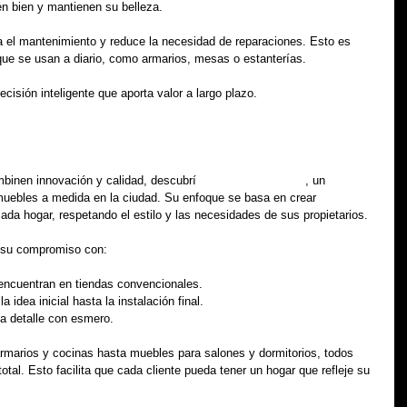
n bien y mantienen su belleza.
a el mantenimiento y reduce la necesidad de reparaciones. Esto es 
ue se usan a diario, como armarios, mesas o estanterías.
ecisión inteligente que aporta valor a largo plazo.
vicatpunti barcelona
inen innovación y calidad, descubrí 
vicatpunti barcelona
, un 
 muebles a medida en la ciudad. Su enfoque se basa en crear 
da hogar, respetando el estilo y las necesidades de sus propietarios.
 su compromiso con:
encuentran en tiendas convencionales.
la idea inicial hasta la instalación final.
a detalle con esmero.
marios y cocinas hasta muebles para salones y dormitorios, todos 
total. Esto facilita que cada cliente pueda tener un hogar que refleje su 