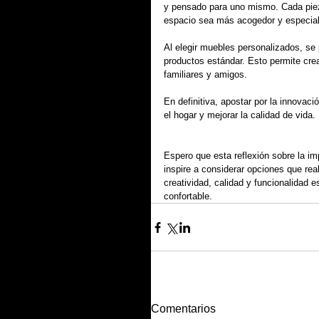
y pensado para uno mismo. Cada pieza 
espacio sea más acogedor y especial
Al elegir muebles personalizados, se
productos estándar. Esto permite cre
familiares y amigos.
En definitiva, apostar por la innovac
el hogar y mejorar la calidad de vida.
Espero que esta reflexión sobre la im
inspire a considerar opciones que rea
creatividad, calidad y funcionalidad e
confortable.
Comentarios